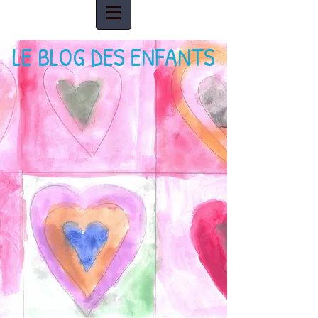
LE BLOG DES ENFANTS