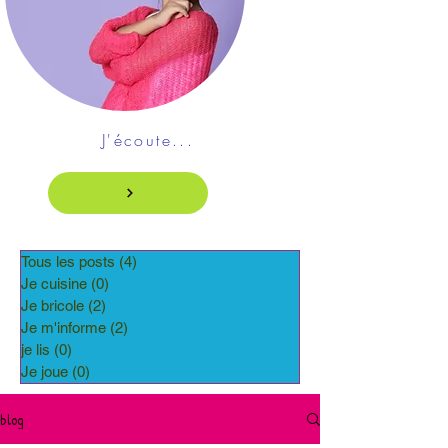
J'écoute...
Tous les posts
(4)
4 posts
Je cuisine
(0)
0 post
Je bricole
(2)
2 posts
Je m'informe
(2)
2 posts
je lis
(0)
0 post
Je joue
(0)
0 post
blog