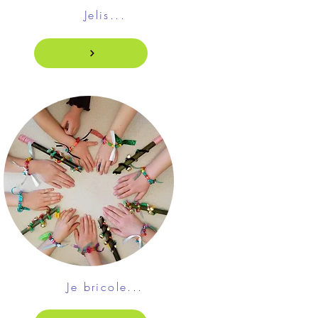
Jelis...
Je bricole...